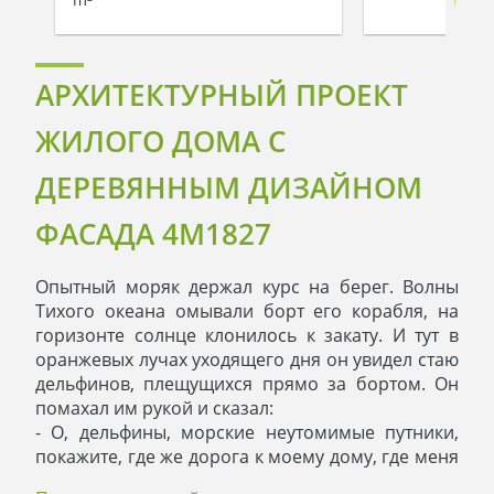
АРХИТЕКТУРНЫЙ ПРОЕКТ
ЖИЛОГО ДОМА С
ДЕРЕВЯННЫМ ДИЗАЙНОМ
ФАСАДА 4M1827
Опытный моряк держал курс на берег. Волны
Тихого океана омывали борт его корабля, на
горизонте солнце клонилось к закату. И тут в
оранжевых лучах уходящего дня он увидел стаю
дельфинов, плещущихся прямо за бортом. Он
помахал им рукой и сказал:
- О, дельфины, морские неутомимые путники,
покажите, где же дорога к моему дому, где меня
ждут на суше, где тепло и уютно, пахнет пирогом