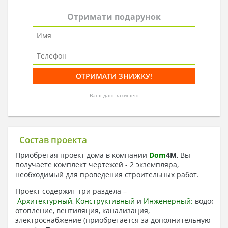
Отримати подарунок
Ваші дані захищені
Состав проекта
Приобретая проект дома в компании
Dom
4
M
, Вы
получаете комплект чертежей - 2 экземпляра,
необходимый для проведения строительных работ.
Проект содержит три раздела –
Архитектурный
,
Конструктивный
и
Инженерный:
водоснаб
отопление, вентиляция, канализация,
электроснабжение (приобретается за дополнительную