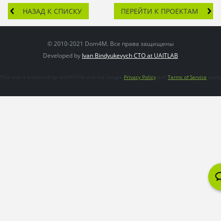
НАЗАД К СПИСКУ
ПЕРЕЙТИ К ПРОЕКТАМ
© 2010-2021 Dom4M. Все права защищены
Developed by
Ivan Bindyukevych CTO at UAITLAB
This site is protected by reCAPTCHA and the Google
Privacy Policy
and
Terms of Service
apply