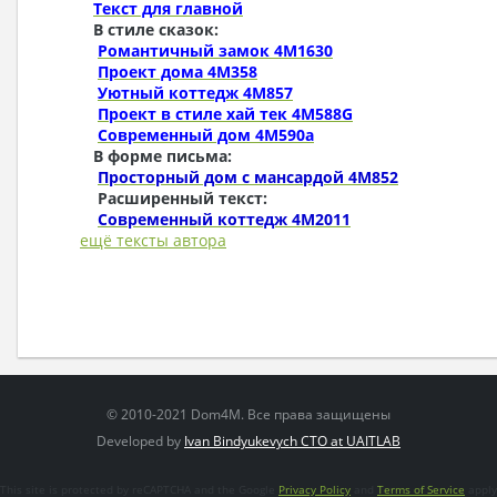
Текст для главной
В стиле сказок:
Романтичный замок 4M1630
Проект дома 4M358
Уютный коттедж 4M857
Проект в стиле хай тек 4M588G
Современный дом 4M590a
В форме письма:
Просторный дом с мансардой 4M852
Расширенный текст:
Современный коттедж 4M2011
ещё тексты автора
© 2010-2021 Dom4M. Все права защищены
Developed by
Ivan Bindyukevych CTO at UAITLAB
This site is protected by reCAPTCHA and the Google
Privacy Policy
and
Terms of Service
apply