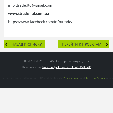
info.ttrade.ltd@gmail.com
www.
ttrade
-
ltd
.
com
.ua
https://www.facebook.com/infottrade/
НАЗАД К СПИСКУ
ПЕРЕЙТИ К ПРОЕКТАМ
© 2010-2021 Dom4M. Все права защищены
Developed by
Ivan Bindyukevych CTO at UAITLAB
This site is protected by reCAPTCHA and the Google
Privacy Policy
and
Terms of Service
apply