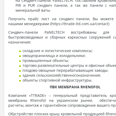
на сэндвич-панели PaNELTECH: поставляем кровельн
PIR и PUR сэндвич панели, а так же панели с на
минеральной ваты.
Получить прайс лист на сэндвич панели, Вы можете 
нашими менеджерами (https://ttrade-ltd.com.ua/contact)
Сэндвич-панели PaNELTECH востребованы для ст
быстровозводимых и сборных каркасных сооружений с
назначения:
складские и логистические комплексы;
овощехранилища и холодильники;
промышленные объекты;
торгово-развлекательные центры и офисные объек
плодово-овощные перерабатывающие заводы;
здания сельскохозяйственногоназначения;
объекты спортивной инфраструктуры.
ПВХ МЕМБРАНА R
HENOFOL
Компания «TTRADE» – генеральный представитель кро
мембраны Rhenofol на украинском рынке, обеспеч
расчеты, монтаж и гарантийное сопровождение вашего пр
Обустройство плоских крыш кровельной продукцией Rheno