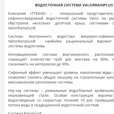
ВОДОСТОЧНАЯ СИСТЕМА
VALSIRRAINPLUS
Компания «TTRADE» – генеральный представитель
сифонно-вакуумной водосточной системы Valsir на р
обустроила несколько десятков крыш системами в
ValsirRainplus®.
Система внутреннего водостока вакуумно-сифонн
ValsirRainplus® - наиболее рациональный вариант 
системы водоотлива.
Инновационная система вертикального расположе
сокращает количество труб для монтажа на 80%, ч
сэкономить на материалах до 30%.
Сифонный эффект уменьшает уровень накопления воды н
позволяет снизить общую нагрузку на строительную кон
максимальном заполнении системы,
Ноу-хау системы – уникальные водосборные кровельн
нержавеющей стали. Особая конструкция воронки
водоотведение со скоростью течения 10 раз превыша
потока воды в традиционной водосточной системе.
Система Rainplus®