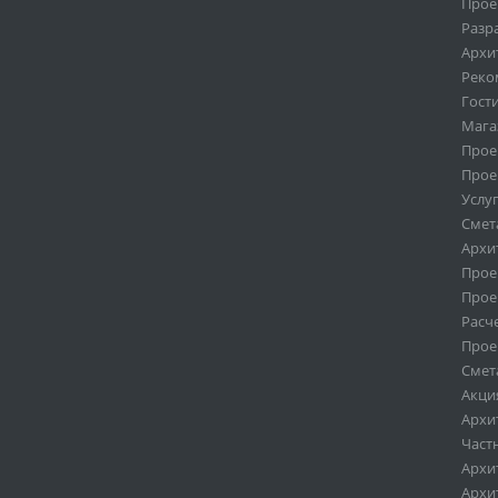
Прое
Разр
Архи
Реко
Гост
Мага
Прое
Прое
Услу
Смет
Архи
Прое
Прое
Расч
Прое
Смет
Акци
Архи
Част
Архи
Архи