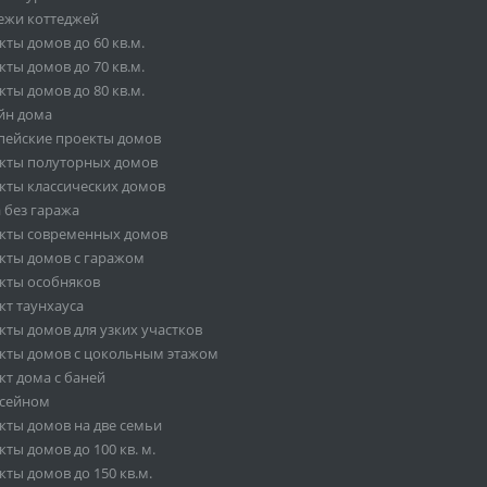
ежи коттеджей
ты домов до 60 кв.м.
ты домов до 70 кв.м.
ты домов до 80 кв.м.
йн дома
пейские проекты домов
кты полуторных домов
кты классических домов
 без гаража
кты современных домов
кты домов с гаражом
кты особняков
кт таунхауса
кты домов для узких участков
кты домов с цокольным этажом
кт дома с баней
ссейном
кты домов на две семьи
ты домов до 100 кв. м.
ты домов до 150 кв.м.