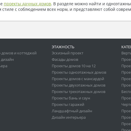
ые
проекты дачных домов
. В разделе можно найти и одноэтажны
стиле с соблюдением всех норм, и представляют собой совре
ЭТАЖНОСТЬ
КАТЕ
 домов и коттеджей
Эскизный проект
Верт
 дизайн
Фасады домов
Прое
ьера
Проекты домов 10 на 12
Прое
Проекты одноэтажных домов
Прое
Проекты домов с мансардой
Прое
Проекты двухэтажных домов
Прое
Проекты трехэтажных домов
Бесп
Проекты бань и саун
Прое
Проекты гаражей
Черт
Ландшафтный дизайн
Прое
Дизайн интерьера
Прое
Прое
Прое