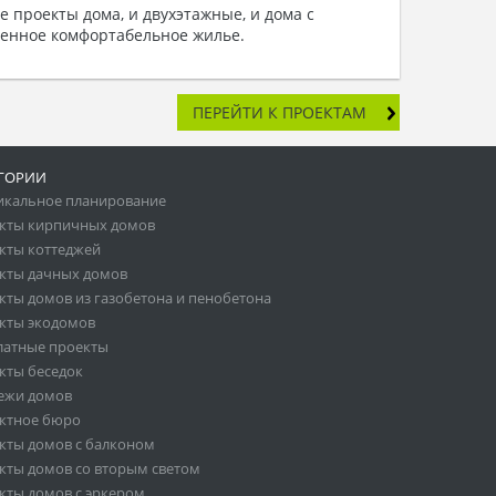
е проекты дома, и двухэтажные, и дома с
менное комфортабельное жилье.
ПЕРЕЙТИ К ПРОЕКТАМ
ГОРИИ
икальное планирование
кты кирпичных домов
кты коттеджей
кты дачных домов
кты домов из газобетона и пенобетона
кты экодомов
латные проекты
кты беседок
ежи домов
ктное бюро
кты домов с балконом
кты домов со вторым светом
кты домов с эркером