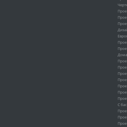
Черт
Проек
Проек
Проек
Диза
Евро
Прое
Прое
Дома
Прое
Прое
Прое
Прое
Прое
Прое
Прое
С ба
Прое
Проек
Проек