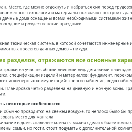
ан. Место, где можно отдохнуть и набраться сил перед трудово
современные технологии и материалы позволяют построить дач
е дачные дома оснащены всеми необходимыми системами жизне
новогодние и рождественские праздники.
ложная техническая система, в которой сочетаются инженерные
грамотных проектов дачных домов – никуда.
рех разделов, отражаются все основные хар
остройки на участке, общий внешний вид, детальный план зда
тежи, спецификации изделий и материалов: фундамент, перекры
сех инженерных коммуникаций: энергоснабжение, водоснабжен
и. Планировка четко разделена на дневную и ночную зоны. Гр
ги.
ть некоторые особенности:
и обычно проводится на свежем воздухе, то неплохо было бы п
изовать место для мангала
живание в доме, спальные комнаты можно сделать более компак
 члены семьи, но гости, стоит подумать о дополнительной комна