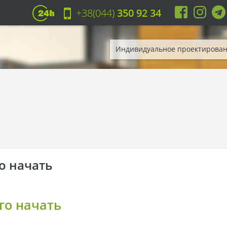
+38(044)
350 92 34
Индивидуальное проектирова
го начать
его начать