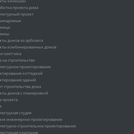
кты конюшен
аботка проекта дома
тектурный проект
мендуемые
иница
зины
кты домов из арболита
кты комбинированных домов
ги сметчика
а на строительство
тектурное проектирование
ктирование коттеджей
ктирование зданий
ет строительства дома
кты домов с планировкой
а проекта
я
тектурная студия
ное инженерное проектирование
тектурно-строительное проектирование
тектурная компания