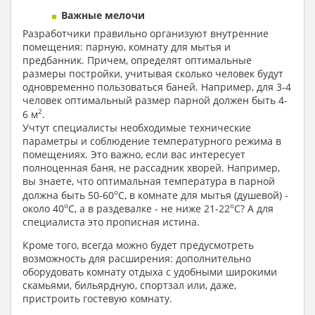
Важные мелочи
Разработчики правильно организуют внутренние
помещения: парную, комнату для мытья и
предбанник. Причем, определят оптимальные
размеры постройки, учитывая сколько человек будут
одновременно пользоваться баней. Например, для 3-4
человек оптимальный размер парной должен быть 4-
2
6 м
.
Учтут специалисты необходимые технические
параметры и соблюдение температурного режима в
помещениях. Это важно, если вас интересует
полноценная баня, не рассадник хворей. Например,
вы знаете, что оптимальная температура в парной
o
должна быть 50-60
С, в комнате для мытья (душевой) -
o
o
около 40
С, а в раздевалке - не ниже 21-22
С? А для
специалиста это прописная истина.
Кроме того, всегда можно будет предусмотреть
возможность для расширения: дополнительно
оборудовать комнату отдыха с удобными широкими
скамьями, бильярдную, спортзал или, даже,
пристроить гостевую комнату.