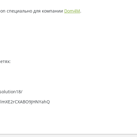
tion специально для компании
Dom4M
.
етях:
solution18/
NIlmXE2rCXABO9JHNYahQ