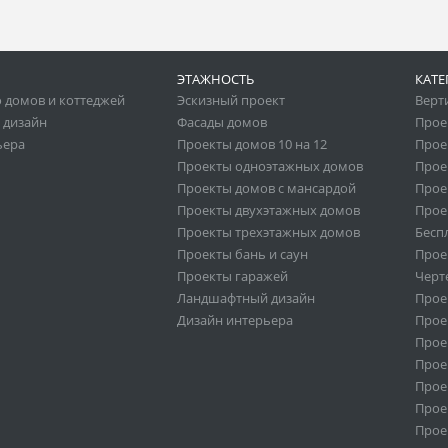
ЭТАЖНОСТЬ
КАТЕ
 домов и коттеджей
Эскизный проект
Верт
 дизайн
Фасады домов
Прое
ьера
Проекты домов 10 на 12
Прое
Проекты одноэтажных домов
Прое
Проекты домов с мансардой
Прое
Проекты двухэтажных домов
Прое
Проекты трехэтажных домов
Бесп
Проекты бань и саун
Прое
Проекты гаражей
Черт
Ландшафтный дизайн
Прое
Дизайн интерьера
Прое
Прое
Прое
Прое
Прое
Проек