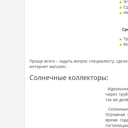
Эт
Ср
Не
Сре
Тр
Ма
Проще всего – задать вопрос специалисту, сдел
интернет магазин .
Солнечные коллекторы:
Идеальное 
через труб
так же дел
Сезонные н
Огромная 
время год
гостиницах