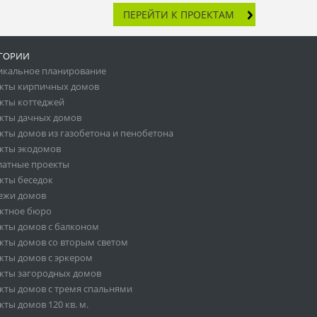
ПЕРЕЙТИ К ПРОЕКТАМ
ГОРИИ
икальное планирование
кты кирпичных домов
кты коттеджей
кты дачных домов
кты домов из газобетона и пенобетона
кты экодомов
латные проекты
кты беседок
ежи домов
ктное бюро
кты домов с балконом
кты домов со вторым светом
кты домов с эркером
кты загородных домов
кты домов с тремя спальнями
ты домов 120 кв. м.