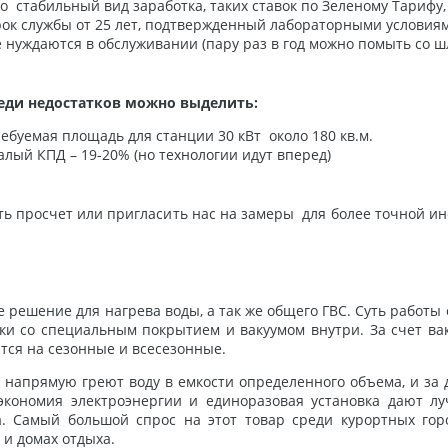
о стабильный вид заработка, таких ставок по Зеленому Тарифу, 
ок службы от 25 лет, подтвержденный лабораторными условия
 нуждаются в обслуживании (пару раз в год можно помыть со ш
ди недостатков можно выделить:
ебуемая площадь для станции 30 кВт около 180 кв.м.
лый КПД – 19-20% (но технологии идут вперед)
ать просчет или пригласить нас на замеры для более точной и
решение для нагрева воды, а так же общего ГВС. Суть работы
ки со специальным покрытием и вакуумом внутри. За счет вак
ятся на сезонные и всесезонные.
апрямую греют воду в емкости определенного объема, и за д
экономия электроэнергии и единоразовая установка дают л
а. Самый большой спрос на этот товар среди курортных гор
 и домах отдыха.