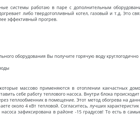
ые системы работаю в паре с дополнительным оборудован
догревает либо твердотопливный котел, газовый и т.д. Это св
олее эффективный прогрев.
ельного оборудования Вы получите горячую воду круглогодично
воды
оторые массово применяются в отоплении какчастных домов 
ставить себе работу теплового насоса. Внутри блока происходи
ерез теплообменник в помещение. Этот метод обогрева на дан
аете около 4 кВт тепловой. Согласитесь, лучших характеристик
 насоса зафиксирована в районе -15 градусов! То есть в сам