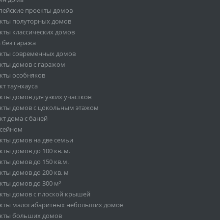
пейские проекты домов
кты полуторных домов
кты классических домов
 без гаража
кты современных домов
кты домов с гаражом
кты особняков
кт таунхауса
кты домов для узких участков
кты домов с цокольным этажом
кт дома с баней
ссейном
кты домов на две семьи
ты домов до 100 кв. м.
ты домов до 150 кв.м.
ты домов до 200 кв. м
кты домов до 300 м²
кты домов с плоской крышей
кты малогабаритных небольших домов
кты больших домов