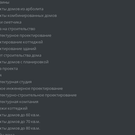
зины
кты домов из арболита
кты комбинированных домов
ги сметчика
а на строительство
тектурное проектирование
ктирование коттеджей
ктирование зданий
ет строительства дома
кты домов с планировкой
а проекта
я
тектурная студия
ное инженерное проектирование
тектурно-строительное проектирование
тектурная компания
ежи коттеджей
ты домов до 60 кв.м.
ты домов до 70 кв.м.
ты домов до 80 кв.м.
йн дома