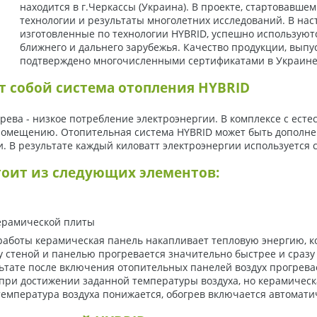
находится в г.Черкассы (Украина). В проекте, стартовавше
технологии и результаты многолетних исследований. В на
изготовленные по технологии HYBRID, успешно используют
ближнего и дальнего зарубежья. Качество продукции, выпу
подтверждено многочисленными сертификатами в Украине, 
система отопления HYBRID
рева - низкое потребление электроэнергии. В комплексе с ес
помещению. Отопительная система HYBRID может быть дополне
. В результате каждый киловатт электроэнергии используется
тоит из следующих элементов:
ерамической плиты
 работы керамическая панель накапливает тепловую энергию, 
 стеной и панелью прогревается значительно быстрее и сразу
ьтате после включения отопительных панелей воздух прогрева
 при достижении заданной температуры воздуха, но керамичес
температура воздуха понижается, обогрев включается автомати