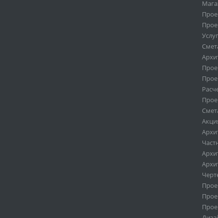
Мага
Прое
Прое
Услу
Смет
Архи
Прое
Прое
Расч
Прое
Смет
Акци
Архи
Част
Архи
Архи
Черт
Проек
Проек
Проек
Диза