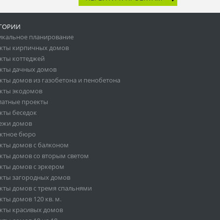
ГОРИИ
икальное планирование
кты кирпичных домов
кты коттеджей
кты дачных домов
кты домов из газобетона и пенобетона
кты экодомов
латные проекты
кты беседок
ежи домов
ктное бюро
кты домов с балконом
кты домов со вторым светом
кты домов с эркером
кты загородных домов
кты домов с тремя спальнями
ты домов 120 кв. м.
кты красивых домов