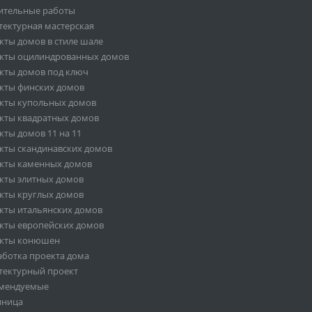
ительные работы
тектурная мастерская
кты домов в стиле шале
кты оцилиндрованных домов
кты домов под ключ
кты финских домов
кты купольных домов
кты квадратных домов
кты домов 11 на 11
кты скандинавских домов
кты каменных домов
кты элитных домов
кты круглых домов
кты итальянских домов
кты европейских домов
кты конюшен
аботка проекта дома
тектурный проект
мендуемые
иница