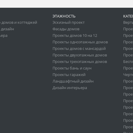
ЭТАЖНОСТЬ
КАТЕ
 домов и коттеджей
Эскизный проект
Верт
 дизайн
Фасады домов
Прое
ьера
Проекты домов 10 на 12
Прое
Проекты одноэтажных домов
Прое
Проекты домов с мансардой
Прое
Проекты двухэтажных домов
Прое
Проекты трехэтажных домов
Бесп
Проекты бань и саун
Прое
Проекты гаражей
Черт
Ландшафтный дизайн
Прое
Дизайн интерьера
Прое
Прое
Прое
Прое
Прое
Проек
Прое