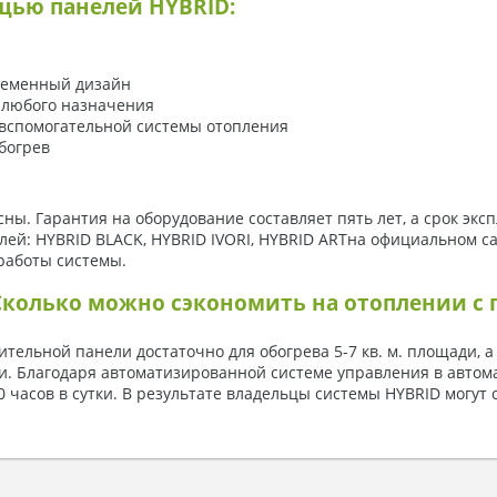
щью панелей HYBRID:
ременный дизайн
 любого назначения
 вспомогательной системы отопления
богрев
. Гарантия на оборудование составляет пять лет, а срок экспл
й: HYBRID BLACK, HYBRID IVORI, HYBRID ARTна официальном са
работы системы.
Сколько можно сэкономить на отоплении с
ельной панели достаточно для обогрева 5-7 кв. м. площади, а
и. Благодаря автоматизированной системе управления в автом
0 часов в сутки. В результате владельцы системы HYBRID могут