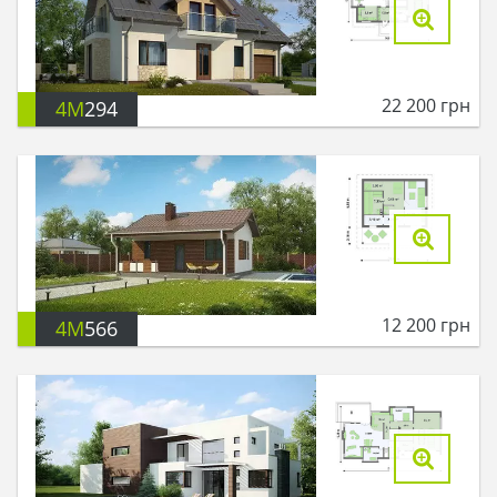
22 200
грн
4M
294
12 200
грн
4M
566