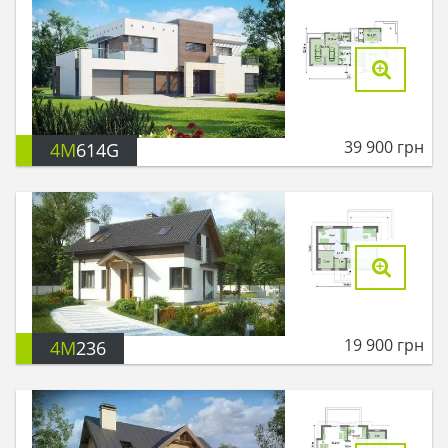
39 900
грн
4M
614G
19 900
грн
4M
236