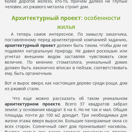
более дорогое железо, кто-то, причем далеко не глупый
человек, из ржавого металла строит дом.
Архитектурный проект
: особенности
жилья
А теперь самое интересное. По замыслу заказчика,
поставленному перед архитектурной компанией заданию
,
архитектурный проект
должен быть таким, чтобы дом не
подавлял натуральную природу. Не давил роскошью или
угнетал внешним видом заставляя чувствовать свое
величие. По мнению стоматолога, уникальный домик
должен быть лаконично вписан в пейзаж, соответствовать
ему, быть органичным.
Вот и вырос вверх, как настоящее дерево среди рощи, дом
из ржавой стали.
Что еще можно рассказать об таком уникальном
архитектурном проекте
. Всего 37 квадратов забрал
земли: у основания квадрат 6 на 6. Но не так и мал. Общая
площадь почти до 100 м2 доходит. Три необходимых для
жизни этажа вверх выросли. Большие панорамные окна со
всех сторон. Солнечный свет дом пронизывает насквозь.
Внутри жилья все также сделано минимально просто,