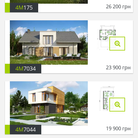
26 200
грн
4M
175
23 900
грн
4M
7034
19 900
грн
4M
7044