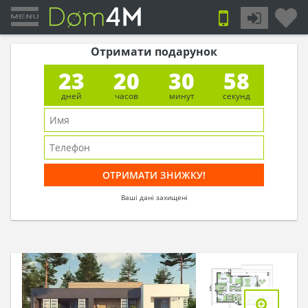
Отримати подарунок
23
20
30
58
дней
часов
минут
секунд
Ваші дані захищені