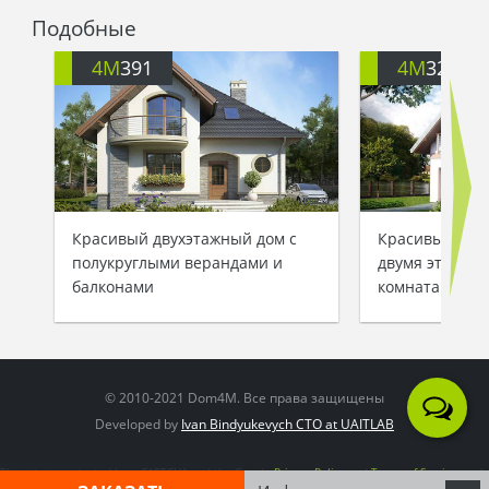
Что тут попишешь, получается, он выловил дом.
Подобные
Ведь от проекта до дома – пару простых шагов!
4M
391
4M
3200
Красивый двухэтажный дом с
Красивый заг
полукруглыми верандами и
двумя этажам
балконами
комнатами
© 2010-2021 Dom4M. Все права защищены
Developed by
Ivan Bindyukevych CTO at UAITLAB
This site is protected by reCAPTCHA and the Google
Privacy Policy
and
Terms of Service
apply