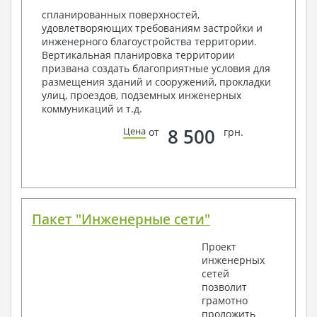
Объемы основных строительных материалов
спланированных поверхностей,
Архитектурные узлы в конструкциях
удовлетворяющих требованиям застройки и
2. Конструктивный раздел:
инженерного благоустройства территории.
Вертикальная планировка территории
Общие данные по проекту
призвана создать благоприятные условия для
Схемы расположения и расчеты фундаментов
размещения зданий и сооружений, прокладки
Элементы каркаса – схемы расположения
улиц, проездов, подземных инженерных
Схема расположения перекрытий
коммуникаций и т.д.
Опоры перекрытия на стены или Узлы
армирования
8 500
Цена
от
грн.
Элементы кровли – схемы расположения
Чертежи отдельных элементов, узлы
крепления, сечения
Ведомости расхода стали и бетона
3. Инженерный раздел (приобретается по желанию
за дополнительную плату):
Пакет "Инженерные сети"
Водоснабжение и канализация
Проект
инженерных
Условные обозначения с общими данными
сетей
Поэтажная система водоснабжения и
позволит
канализации
грамотно
Аксонометрическая схема водоснабжения и
проложить
канализации