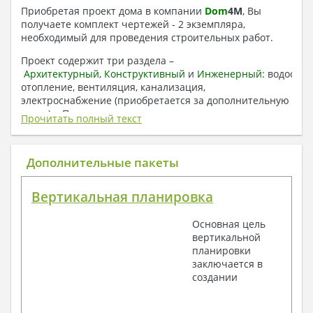
Приобретая проект дома в компании
Dom
4
M
, Вы
получаете комплект чертежей - 2 экземпляра,
необходимый для проведения строительных работ.
Проект содержит три раздела –
Архитектурный
,
Конструктивный
и
Инженерный:
водоснаб
отопление, вентиляция, канализация,
электроснабжение (приобретается за дополнительную
плату) + Пояснительная записка.
Прочитать полный текст
1. Архитектурный раздел:
Общие данные по проекту
Дополнительные пакеты
План координационных осей
Поэтажные кладочные планы
Вертикальная планировка
Поэтажные маркировочные планы с
экспликацией помещений
Основная цель
План кровли
вертикальной
Разрезы и состав конструкций
планировки
Фасады с ведомостью внешних отделок
заключается в
Элементы проемов – спецификация
создании
Ведомость перемычек – сечения и
спецификация
Экспликация полов