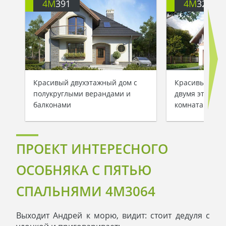
4M
391
4M
3200
Красивый двухэтажный дом с
Красивый заг
полукруглыми верандами и
двумя этажам
балконами
комнатами
ПРОЕКТ ИНТЕРЕСНОГО
ОСОБНЯКА С ПЯТЬЮ
СПАЛЬНЯМИ 4M3064
Выходит Андрей к морю, видит: стоит дедуля с