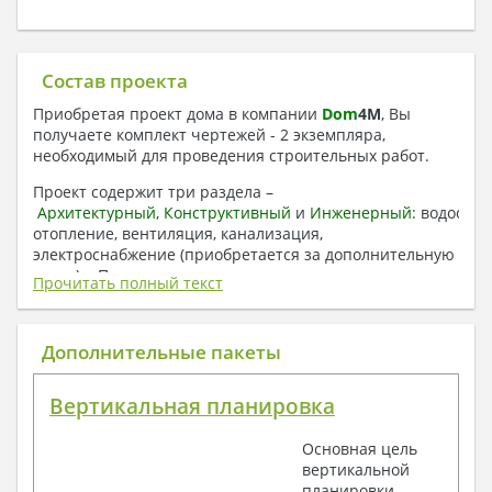
Состав проекта
Приобретая проект дома в компании
Dom
4
M
, Вы
получаете комплект чертежей - 2 экземпляра,
необходимый для проведения строительных работ.
Проект содержит три раздела –
Архитектурный
,
Конструктивный
и
Инженерный:
водоснаб
отопление, вентиляция, канализация,
электроснабжение (приобретается за дополнительную
плату) + Пояснительная записка.
Прочитать полный текст
1. Архитектурный раздел:
Общие данные по проекту
Дополнительные пакеты
План координационных осей
Поэтажные кладочные планы
Вертикальная планировка
Поэтажные маркировочные планы с
экспликацией помещений
Основная цель
План кровли
вертикальной
Разрезы и состав конструкций
планировки