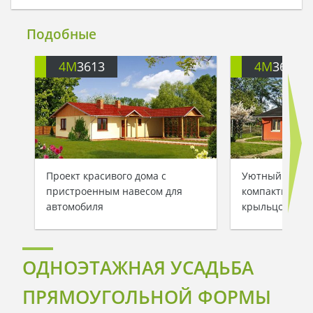
Подобные
4M
3613
4M
3613A
Проект красивого дома с
Уютный загор
пристроенным навесом для
компактного р
автомобиля
крыльцом и т
ОДНОЭТАЖНАЯ УСАДЬБА
ПРЯМОУГОЛЬНОЙ ФОРМЫ