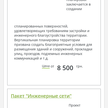
Фасады с ведомостью внешних отделок
заключается в
Элементы проемов – спецификация
создании
Ведомость перемычек – сечения и
спецификация
Экспликация полов
Объемы основных строительных материалов
спланированных поверхностей,
Архитектурные узлы в конструкциях
удовлетворяющих требованиям застройки и
2. Конструктивный раздел:
инженерного благоустройства территории.
Вертикальная планировка территории
Общие данные по проекту
призвана создать благоприятные условия для
Схемы расположения и расчеты фундаментов
размещения зданий и сооружений, прокладки
Элементы каркаса – схемы расположения
улиц, проездов, подземных инженерных
Схема расположения перекрытий
коммуникаций и т.д.
Опоры перекрытия на стены или Узлы
армирования
8 500
Цена
от
грн.
Элементы кровли – схемы расположения
Чертежи отдельных элементов, узлы
крепления, сечения
Ведомости расхода стали и бетона
3. Инженерный раздел (приобретается по желанию
за дополнительную плату):
Пакет "Инженерные сети"
Водоснабжение и канализация
Проект