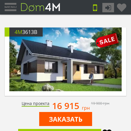
4M
3613B
16 915
Цена проекта
19 900
грн
грн
ЗАКАЗАТЬ