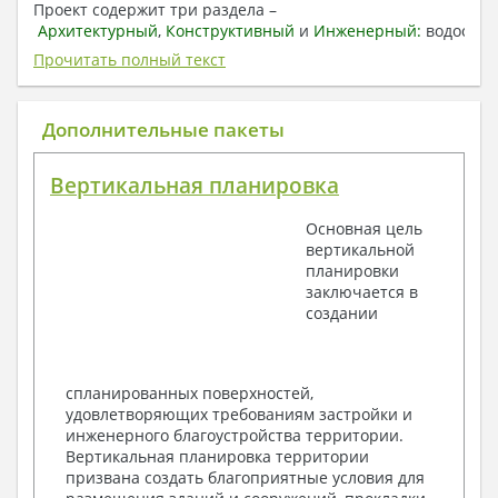
Проект содержит три раздела –
Архитектурный
,
Конструктивный
и
Инженерный:
водоснаб
отопление, вентиляция, канализация,
Прочитать полный текст
электроснабжение (приобретается за дополнительную
плату) + Пояснительная записка.
Дополнительные пакеты
1. Архитектурный раздел:
Общие данные по проекту
Вертикальная планировка
План координационных осей
Поэтажные кладочные планы
Основная цель
Поэтажные маркировочные планы с
вертикальной
экспликацией помещений
планировки
План кровли
заключается в
Разрезы и состав конструкций
создании
Фасады с ведомостью внешних отделок
Элементы проемов – спецификация
Ведомость перемычек – сечения и
спецификация
спланированных поверхностей,
Экспликация полов
удовлетворяющих требованиям застройки и
Объемы основных строительных материалов
инженерного благоустройства территории.
Архитектурные узлы в конструкциях
Вертикальная планировка территории
2. Конструктивный раздел:
призвана создать благоприятные условия для