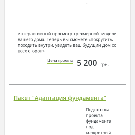
-
Наша команда Архитекторов, Конструкторов и
Инженеров – всегда готовы воплотить Вашу мечту
в реальность!
Мы можем вносить любые изменения в проект по
Вашему пожеланию и адаптировать его с учетом
интерактивный просмотр трехмерной модели
конкретных геолого-топографических и климатических
вашего дома. Теперь вы сможете «покрутить,
условий, за дополнительную плату.
походить внутри, увидеть ваш будущий Дом со
всех сторон»
Получить профессиональную консультацию у
наших специалистов, Вы можете любым
5 200
Цена проекта
способом связи: закажите обратный звонок,
грн.
по viber, e-mail, телефон -
наши контакты
.
Всегда рады Вам помочь!
Пакет "Адаптация фундамента"
Подготовка
проекта
фундамента
под
конкретный