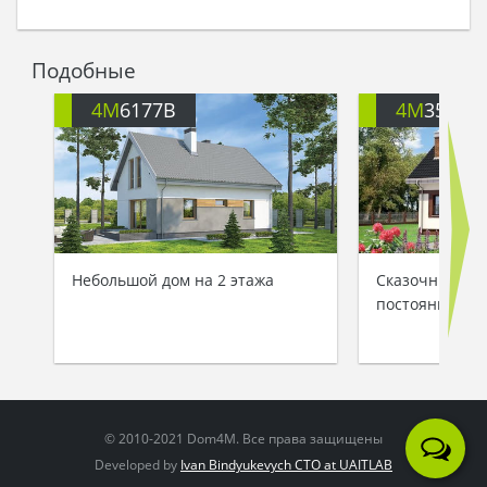
Подобные
4M
6177B
4M
3596
Небольшой дом на 2 этажа
Сказочный до
постоянного 
© 2010-2021 Dom4M. Все права защищены
Developed by
Ivan Bindyukevych CTO at UAITLAB