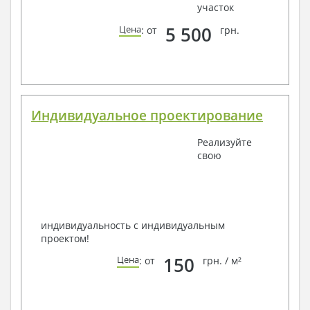
участок
5 500
Цена
: от
грн.
Индивидуальное проектирование
Реализуйте
свою
индивидуальность с индивидуальным
проектом!
150
Цена
: от
грн. / м²