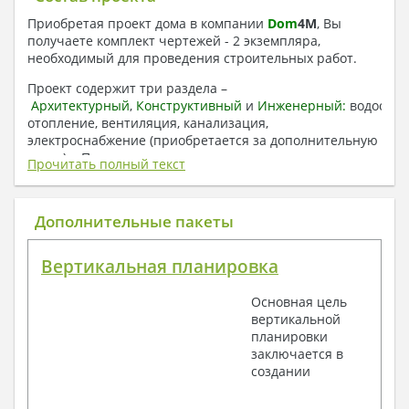
Приобретая проект дома в компании
Dom
4
M
, Вы
получаете комплект чертежей - 2 экземпляра,
необходимый для проведения строительных работ.
Проект содержит три раздела –
Архитектурный
,
Конструктивный
и
Инженерный:
водоснаб
отопление, вентиляция, канализация,
электроснабжение (приобретается за дополнительную
плату) + Пояснительная записка.
Прочитать полный текст
1. Архитектурный раздел:
Общие данные по проекту
Дополнительные пакеты
План координационных осей
Поэтажные кладочные планы
Вертикальная планировка
Поэтажные маркировочные планы с
экспликацией помещений
Основная цель
План кровли
вертикальной
Разрезы и состав конструкций
планировки
Фасады с ведомостью внешних отделок
заключается в
Элементы проемов – спецификация
создании
Ведомость перемычек – сечения и
спецификация
Экспликация полов