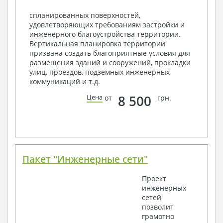
Объемы основных строительных материалов
спланированных поверхностей,
Архитектурные узлы в конструкциях
удовлетворяющих требованиям застройки и
2. Конструктивный раздел:
инженерного благоустройства территории.
Вертикальная планировка территории
Общие данные по проекту
призвана создать благоприятные условия для
Схемы расположения и расчеты фундаментов
размещения зданий и сооружений, прокладки
Элементы каркаса – схемы расположения
улиц, проездов, подземных инженерных
Схема расположения перекрытий
коммуникаций и т.д.
Опоры перекрытия на стены или Узлы
армирования
8 500
Цена
от
грн.
Элементы кровли – схемы расположения
Чертежи отдельных элементов, узлы
крепления, сечения
Ведомости расхода стали и бетона
3. Инженерный раздел (приобретается по желанию
за дополнительную плату):
Пакет "Инженерные сети"
Водоснабжение и канализация
Проект
инженерных
Условные обозначения с общими данными
сетей
Поэтажная система водоснабжения и
позволит
канализации
грамотно
Аксонометрическая схема водоснабжения и