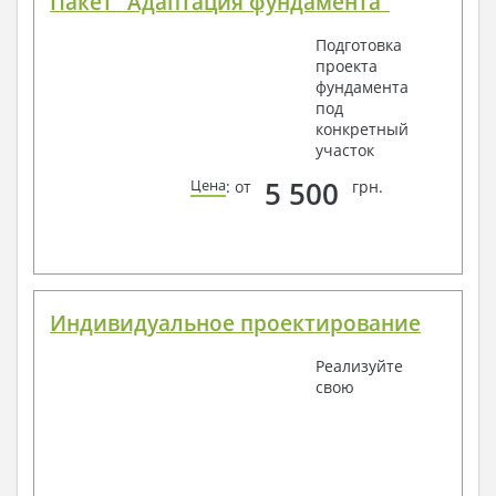
Пакет "Адаптация фундамента"
Подготовка
проекта
фундамента
под
конкретный
участок
5 500
Цена
: от
грн.
Индивидуальное проектирование
Реализуйте
свою