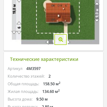
Технические характеристики
Артикул
4M3597
Количество этажей:
2
2
Общая площадь:
158.50 м
2
Жилая площадь:
134.60 м
Высота дома:
9.50 м
Высота потолка:
2.80 м