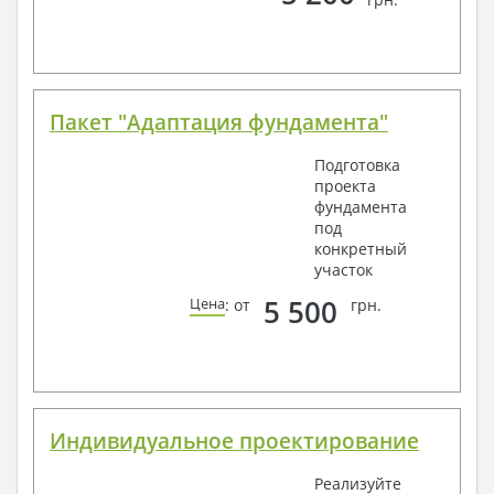
Всегда рады Вам помочь!
Пакет "Адаптация фундамента"
Подготовка
проекта
фундамента
под
конкретный
участок
5 500
Цена
: от
грн.
Индивидуальное проектирование
Реализуйте