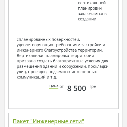
вертикальной
Разрезы и состав конструкций
планировки
Фасады с ведомостью внешних отделок
заключается в
Элементы проемов – спецификация
создании
Ведомость перемычек – сечения и
спецификация
Экспликация полов
Объемы основных строительных материалов
спланированных поверхностей,
Архитектурные узлы в конструкциях
удовлетворяющих требованиям застройки и
2. Конструктивный раздел:
инженерного благоустройства территории.
Вертикальная планировка территории
Общие данные по проекту
призвана создать благоприятные условия для
Схемы расположения и расчеты фундаментов
размещения зданий и сооружений, прокладки
Элементы каркаса – схемы расположения
улиц, проездов, подземных инженерных
Схема расположения перекрытий
коммуникаций и т.д.
Опоры перекрытия на стены или Узлы
армирования
8 500
Цена
от
грн.
Элементы кровли – схемы расположения
Чертежи отдельных элементов, узлы
крепления, сечения
Ведомости расхода стали и бетона
3. Инженерный раздел (приобретается по желанию
за дополнительную плату):
Пакет "Инженерные сети"