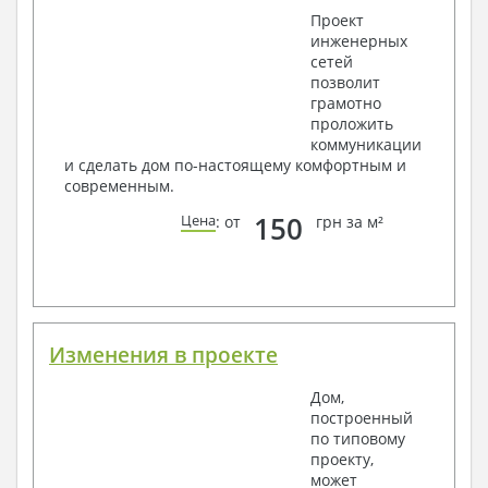
Водоснабжение и канализация
Проект
инженерных
Условные обозначения с общими данными
сетей
Поэтажная система водоснабжения и
позволит
канализации
грамотно
Аксонометрическая схема водоснабжения и
проложить
канализации
коммуникации
Узлы и спецификация материалов
и сделать дом по-настоящему комфортным и
Отопление, вентиляция
современным.
Условные обозначения с общими данными
150
Цена
: от
грн за м²
Система вентиляции
Система отопления
Аксонометрическая схема системы отопления
Тепловая схема
Спецификация материалов
Электротехнические решения:
Изменения в проекте
Условные обозначения и общие данные
Дом,
Принципиальная схема ВРУ
построенный
План сетей освещения, план силовых сетей
по типовому
Схема системы уравнения потенциалов
проекту,
Схема повторного контура заземления
может
Спецификация материалов