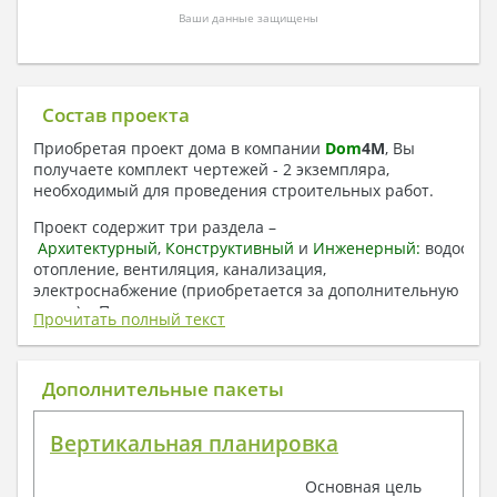
Ваши данные защищены
Состав проекта
Приобретая проект дома в компании
Dom
4
M
, Вы
получаете комплект чертежей - 2 экземпляра,
необходимый для проведения строительных работ.
Проект содержит три раздела –
Архитектурный
,
Конструктивный
и
Инженерный:
водоснаб
отопление, вентиляция, канализация,
электроснабжение (приобретается за дополнительную
плату) + Пояснительная записка.
Прочитать полный текст
1. Архитектурный раздел:
Общие данные по проекту
Дополнительные пакеты
План координационных осей
Поэтажные кладочные планы
Вертикальная планировка
Поэтажные маркировочные планы с
экспликацией помещений
Основная цель
План кровли