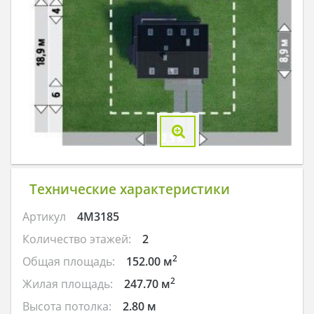
Технические характеристики
Артикул
4M3185
Количество этажей:
2
2
Общая площадь:
152.00 м
2
Жилая площадь:
247.70 м
Высота потолка:
2.80 м