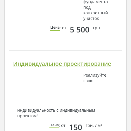
фундамента
под
конкретный
участок
5 500
Цена
: от
грн.
Индивидуальное проектирование
Реализуйте
свою
индивидуальность с индивидуальным
проектом!
150
Цена
: от
грн. / м²