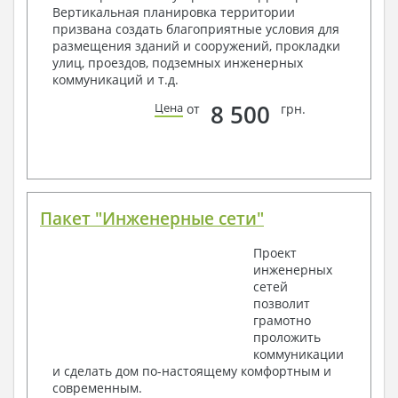
Вертикальная планировка территории
Общие данные по проекту
призвана создать благоприятные условия для
Схемы расположения и расчеты фундаментов
размещения зданий и сооружений, прокладки
Элементы каркаса – схемы расположения
улиц, проездов, подземных инженерных
Схема расположения перекрытий
коммуникаций и т.д.
Опоры перекрытия на стены или Узлы
армирования
8 500
Цена
от
грн.
Элементы кровли – схемы расположения
Чертежи отдельных элементов, узлы
крепления, сечения
Ведомости расхода стали и бетона
3. Инженерный раздел (приобретается по желанию
за дополнительную плату):
Пакет "Инженерные сети"
Водоснабжение и канализация
Проект
инженерных
Условные обозначения с общими данными
сетей
Поэтажная система водоснабжения и
позволит
канализации
грамотно
Аксонометрическая схема водоснабжения и
проложить
канализации
коммуникации
Узлы и спецификация материалов
и сделать дом по-настоящему комфортным и
Отопление, вентиляция
современным.