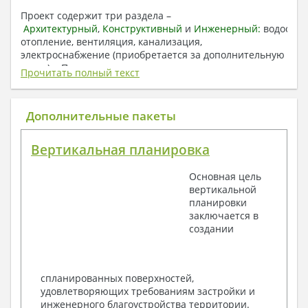
Проект содержит три раздела –
Архитектурный
,
Конструктивный
и
Инженерный:
водоснаб
отопление, вентиляция, канализация,
электроснабжение (приобретается за дополнительную
плату) + Пояснительная записка.
Прочитать полный текст
1. Архитектурный раздел:
Общие данные по проекту
Дополнительные пакеты
План координационных осей
Поэтажные кладочные планы
Вертикальная планировка
Поэтажные маркировочные планы с
экспликацией помещений
Основная цель
План кровли
вертикальной
Разрезы и состав конструкций
планировки
Фасады с ведомостью внешних отделок
заключается в
Элементы проемов – спецификация
создании
Ведомость перемычек – сечения и
спецификация
Экспликация полов
Объемы основных строительных материалов
спланированных поверхностей,
Архитектурные узлы в конструкциях
удовлетворяющих требованиям застройки и
2. Конструктивный раздел:
инженерного благоустройства территории.