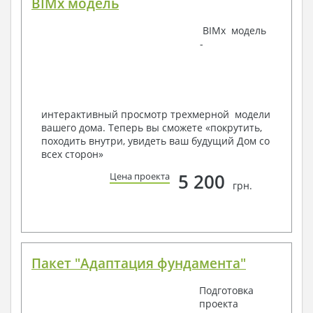
BIMx модель
Наша команда Архитекторов, Конструкторов и
BIMx модель
Инженеров – всегда готовы воплотить Вашу мечту
-
в реальность!
Мы можем вносить любые изменения в проект по
Вашему пожеланию и адаптировать его с учетом
конкретных геолого-топографических и климатических
условий, за дополнительную плату.
интерактивный просмотр трехмерной модели
вашего дома. Теперь вы сможете «покрутить,
Получить профессиональную консультацию у
походить внутри, увидеть ваш будущий Дом со
наших специалистов, Вы можете любым
всех сторон»
способом связи: закажите обратный звонок,
по viber, e-mail, телефон -
наши контакты
.
5 200
Цена проекта
грн.
Всегда рады Вам помочь!
Пакет "Адаптация фундамента"
Подготовка
проекта