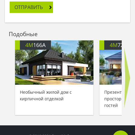
обрадовалась бабушка свежей идее на счет
ОТПРАВИТЬ
дачного домика. – И как мы его построим,
Антошка?
- Бабуль, качественно построим, - со знанием
дела ответил внук, - возьмем готовый проект,
Подобные
бригаду наймем, и будет тебе целая светлица
развлечений, да такая, что Иннокентиевна из
4M
166A
4M
722
гостей вылезать не будет!
- Эх, была не была! - проголосила бабушка и по-
молодецки бросила лопату в огород, - дом
строить будем, не до тебя мне, картошка!
Необычный жилой дом с
Презентабель
кирпичной отделкой
просторной з
гостей