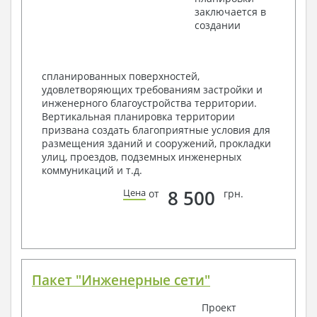
заключается в
Элементы проемов – спецификация
создании
Ведомость перемычек – сечения и
спецификация
Экспликация полов
Объемы основных строительных материалов
спланированных поверхностей,
Архитектурные узлы в конструкциях
удовлетворяющих требованиям застройки и
2. Конструктивный раздел:
инженерного благоустройства территории.
Вертикальная планировка территории
Общие данные по проекту
призвана создать благоприятные условия для
Схемы расположения и расчеты фундаментов
размещения зданий и сооружений, прокладки
Элементы каркаса – схемы расположения
улиц, проездов, подземных инженерных
Схема расположения перекрытий
коммуникаций и т.д.
Опоры перекрытия на стены или Узлы
армирования
8 500
Цена
от
грн.
Элементы кровли – схемы расположения
Чертежи отдельных элементов, узлы
крепления, сечения
Ведомости расхода стали и бетона
3. Инженерный раздел (приобретается по желанию
за дополнительную плату):
Пакет "Инженерные сети"
Водоснабжение и канализация
Проект