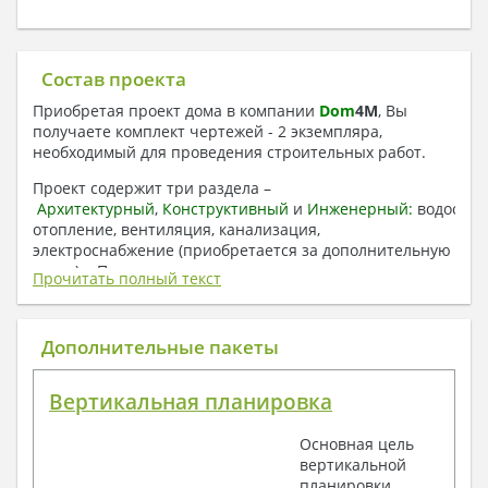
Состав проекта
Приобретая проект дома в компании
Dom
4
M
, Вы
получаете комплект чертежей - 2 экземпляра,
необходимый для проведения строительных работ.
Проект содержит три раздела –
Архитектурный
,
Конструктивный
и
Инженерный:
водоснаб
отопление, вентиляция, канализация,
электроснабжение (приобретается за дополнительную
плату) + Пояснительная записка.
Прочитать полный текст
1. Архитектурный раздел:
Общие данные по проекту
Дополнительные пакеты
План координационных осей
Поэтажные кладочные планы
Вертикальная планировка
Поэтажные маркировочные планы с
экспликацией помещений
Основная цель
План кровли
вертикальной
Разрезы и состав конструкций
планировки
Фасады с ведомостью внешних отделок