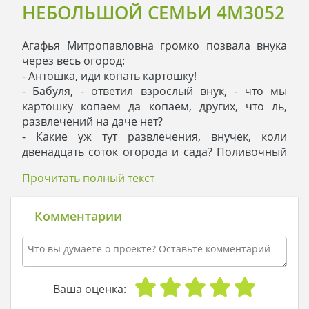
НЕБОЛЬШОЙ СЕМЬИ 4M3052
Агафья Митропавловна громко позвала внука
через весь огород:
- Антошка, иди копать картошку!
- Бабуля, - ответил взрослый внук, - что мы
картошку копаем да копаем, других, что ль,
развлечений на даче нет?
- Какие уж тут развлечения, внучек, коли
двенадцать соток огорода и сада? Поливочный
шланг, беседка и Шарик на соседском участке –
Прочитать полный текст
вот и все развлечения, - ответила она.
- Так давай мы здесь дачный домик построим, а
туда можно и телевизор поставить, и айфон к
Комментарии
ноутбуку подключить, и ванну с клубничной
пеной устроить, - ответил Антошка. А на кухне
поставим холодильник и будем там косточки
для Шарика хранить, потом выдавать их по
праздникам.
Ваша оценка:
- Ай да молодец, сразу видно – наш родич, -